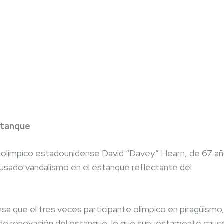
X
Pinterest
WhatsApp
estanque
 olímpico estadounidense David “Davey” Hearn, de 67 a
ausado vandalismo en el estanque reflectante del
nsa que el tres veces participante olímpico en piragüismo
s de renovación del estanque, lo que supuestamente caus