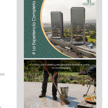
ños
,
ó