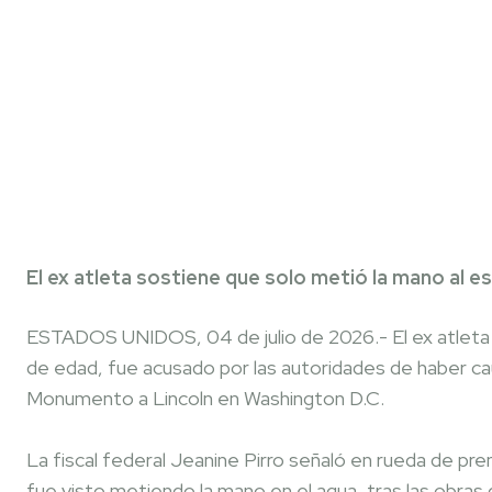
Facebook
SHARE
El ex atleta sostiene que solo metió la mano al 
ESTADOS UNIDOS, 04 de julio de 2026.- El ex atleta
de edad, fue acusado por las autoridades de haber c
Monumento a Lincoln en Washington D.C.
La fiscal federal Jeanine Pirro señaló en rueda de pre
fue visto metiendo la mano en el agua, tras las obra