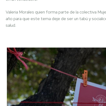
Valeria Morales quien forma parte de la colectiva Muje
año para que este tema deje de ser un tabú y socialic
salud.