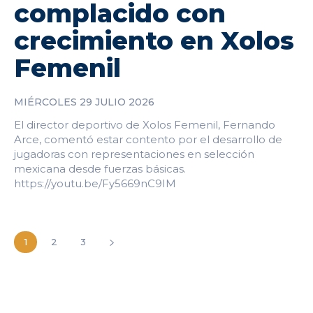
complacido con
crecimiento en Xolos
Femenil
MIÉRCOLES 29 JULIO 2026
El director deportivo de Xolos Femenil, Fernando
Arce, comentó estar contento por el desarrollo de
jugadoras con representaciones en selección
mexicana desde fuerzas básicas.
https://youtu.be/Fy5669nC9IM
1
2
3