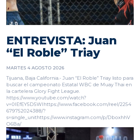
ENTREVISTA: Juan
“El Roble” Triay
MARTES 4 AGOSTO 2026
Tijuana, Baja California.- Juan “El Roble” Triay listo para
buscar el campeonato Estatal WBC de Muay Thai en
la cartelera Glory Fight League.
https://www.youtube.com/watch?
v=0IEfEY5D5WIhttps://www.facebook.com/reel/2254
679752024388/?
s=single_unithttps://www.instagram.com/p/DboxhhV
O6Ba/