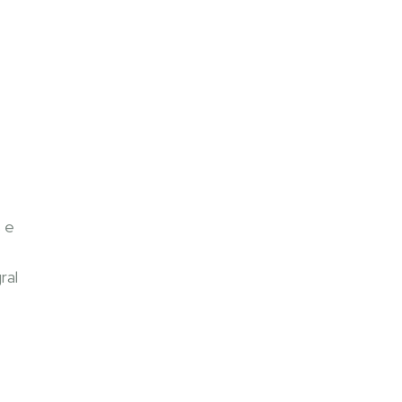
s e
ral