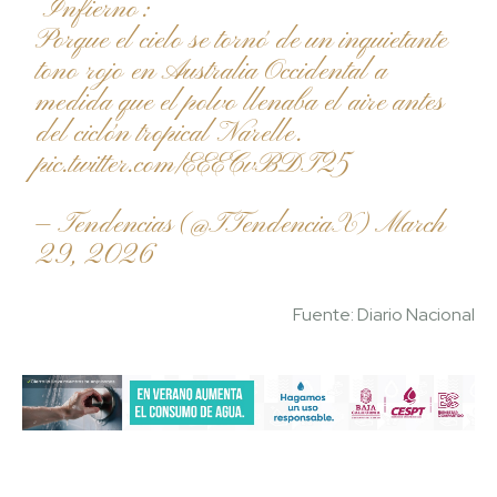
“Infierno”:
Porque el cielo se tornó de un inquietante
tono rojo en Australia Occidental a
medida que el polvo llenaba el aire antes
del ciclón tropical Narelle.
pic.twitter.com/EEECvBDT25
— Tendencias (@TTendenciaX)
March
29, 2026
Fuente: Diario Nacional