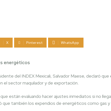
X
Pinterest
WhatsApp
os energéticos
esidente del INDEX Mexicali, Salvador Maese, declaró que 
en el sector maquilador y de exportación.
ue están evaluando hacer ajustes inmediatos si no llega
ció que también los expendios de energéticos como gas y