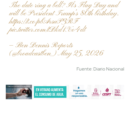
The date ring a bell? It’s Flag Day and
will be President Trump’s 80th birthday.
https://t.co/pbArsuP3RF
pic.twitter.com/tDkd1Xo4dt
— Ben Dennis Reports
(@broadcastben_)
May 25, 2026
Fuente: Diario Nacional