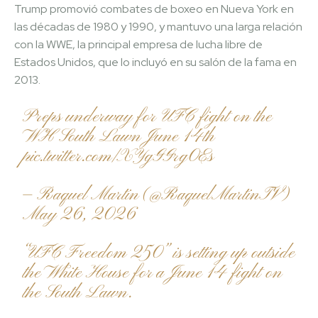
Trump promovió combates de boxeo en Nueva York en
las décadas de 1980 y 1990, y mantuvo una larga relación
con la WWE, la principal empresa de lucha libre de
Estados Unidos, que lo incluyó en su salón de la fama en
2013.
Preps underway for UFC fight on the
WH South Lawn June 14th
pic.twitter.com/XYgGGrg0Es
— Raquel Martin (@RaquelMartinTV)
May 26, 2026
“UFC Freedom 250” is setting up outside
the White House for a June 14 fight on
the South Lawn.