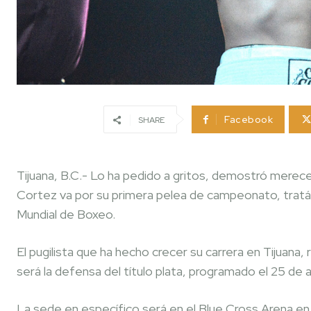
Facebook
SHARE
Tijuana, B.C.- Lo ha pedido a gritos, demostró merecer
Cortez va por su primera pelea de campeonato, tratán
Mundial de Boxeo.
El pugilista que ha hecho crecer su carrera en Tijuana, 
será la defensa del título plata, programado el 25 de a
La sede en específico será en el Blue Cross Arena en