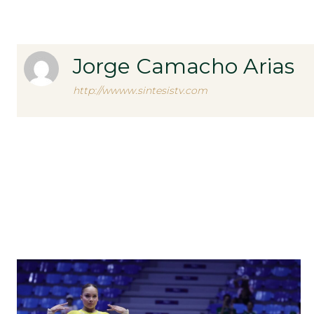
Jorge Camacho Arias
http://wwww.sintesistv.com