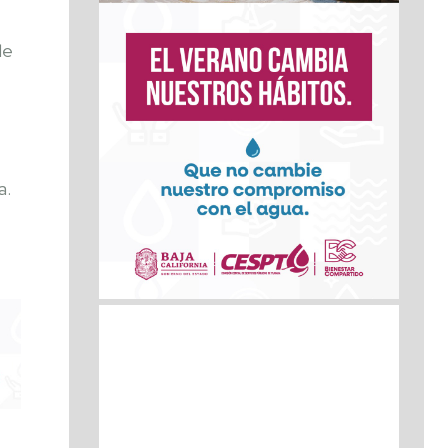
de
a.