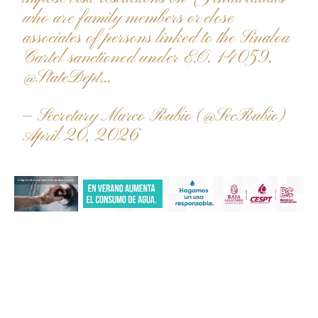
who are family members or close
associates of persons linked to the Sinaloa
Cartel sanctioned under E.O. 14059.
@StateDept
…
— Secretary Marco Rubio (@SecRubio)
April 20, 2026