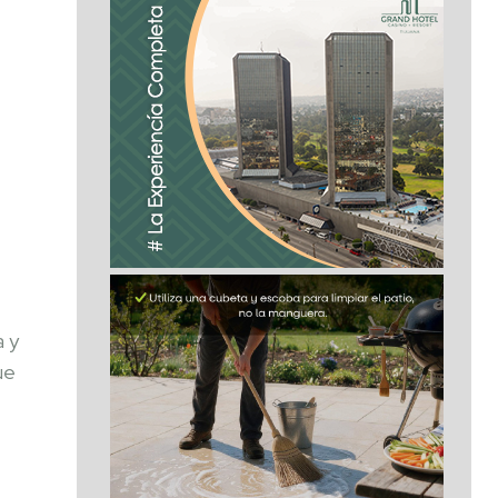
a y
ue