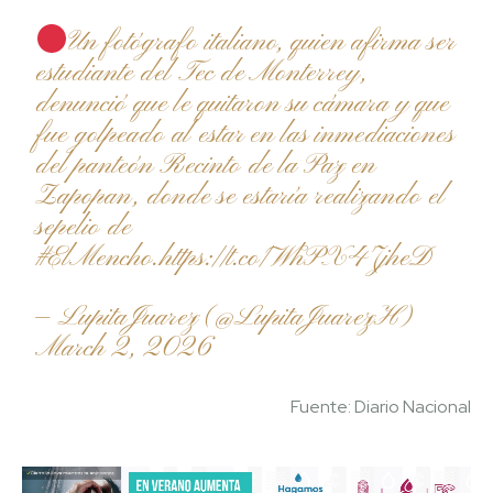
Un fotógrafo italiano, quien afirma ser
estudiante del Tec de Monterrey,
denunció que le quitaron su cámara y que
fue golpeado al estar en las inmediaciones
del panteón Recinto de la Paz en
Zapopan, donde se estaría realizando el
sepelio de
#ElMencho
.
https://t.co/WhPX47jheD
— LupitaJuarez (@LupitaJuarezH)
March 2, 2026
Fuente: Diario Nacional