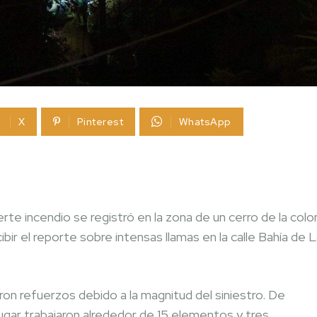
X
Pinterest
WhatsApp
rte incendio se registró en la zona de un cerro de la colo
bir el reporte sobre intensas llamas en la calle Bahía de 
aron refuerzos debido a la magnitud del siniestro. De
gar trabajaron alrededor de 15 elementos y tres