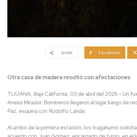
Facebook
SHARE
Otra casa de madera resultó con afectaciones
TIJUANA, Baja California, 03 de abril del 2026.- Un fue
Anexa Mirador. Bomberos llegaron al lugar luego de reci
Paz, esquina con Rodolfo Landa.
Al arribo de la primera estación, los tragahumo solicit
acuerdo con Juan Gómez, encargado de turno, en el lu