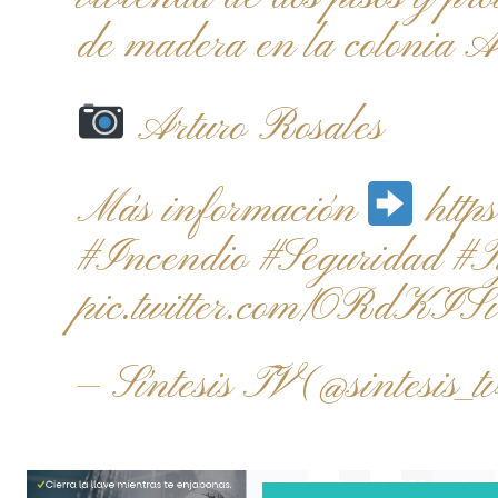
de madera en la colonia 
Arturo Rosales
Más información
http
#Incendio
#Seguridad
#T
pic.twitter.com/ORdK
— Síntesis TV (@sintesis_t