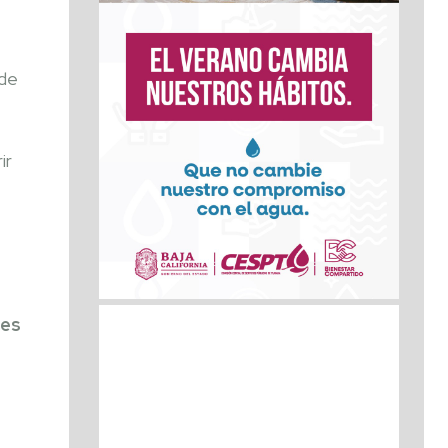
 de
ir
les