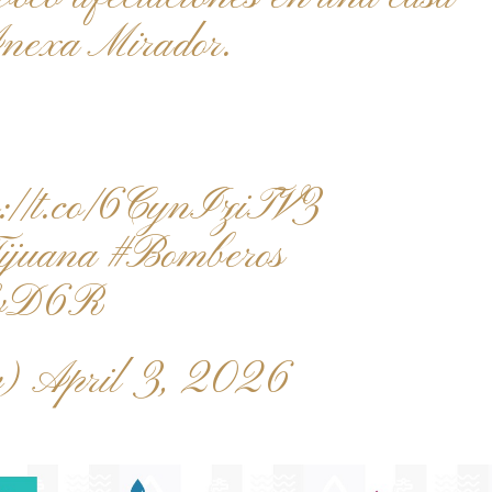
Anexa Mirador.
s://t.co/6CynIziTV3
ijuana
#Bomberos
ISvD6R
v)
April 3, 2026