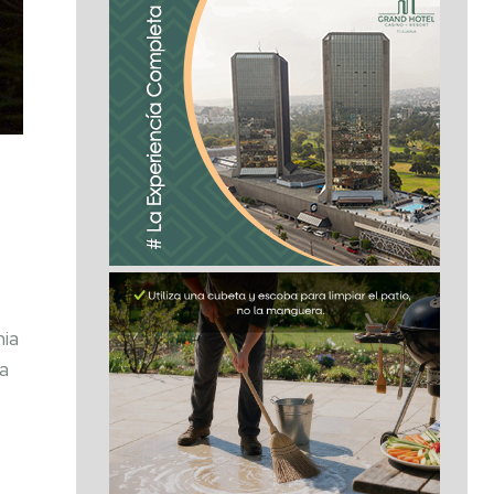
nia
La