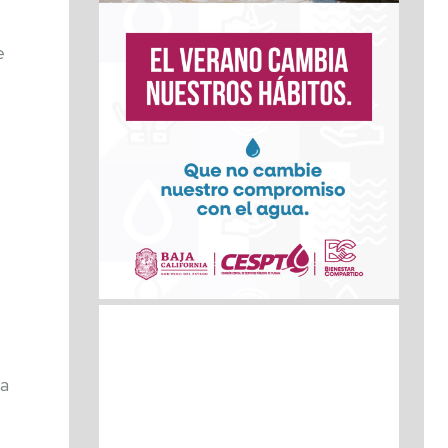
e
la
e