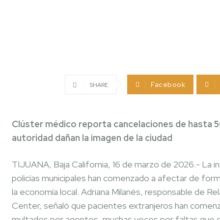
Facebook
SHARE
Clúster médico reporta cancelaciones de hasta 5
autoridad dañan la imagen de la ciudad
TIJUANA, Baja California, 16 de marzo de 2026.- La i
policías municipales han comenzado a afectar de forma
la economía local. Adriana Milanés, responsable de R
Center, señaló que pacientes extranjeros han comenza
multados por agentes, muchas veces por faltas que d