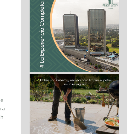
de
ara
th