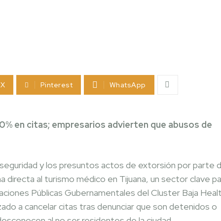
X
Pinterest
WhatsApp
0% en citas; empresarios advierten que abusos de
nseguridad y los presuntos actos de extorsión por parte 
 directa al turismo médico en Tijuana, un sector clave p
elaciones Públicas Gubernamentales del Cluster Baja Heal
do a cancelar citas tras denunciar que son detenidos o
esconocen al no ser residentes de la ciudad.