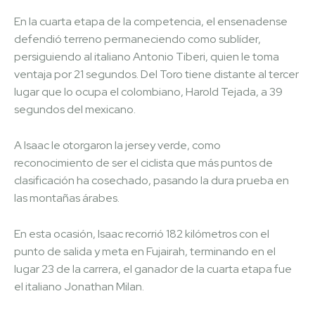
En la cuarta etapa de la competencia, el ensenadense
defendió terreno permaneciendo como sublíder,
persiguiendo al italiano Antonio Tiberi, quien le toma
ventaja por 21 segundos. Del Toro tiene distante al tercer
lugar que lo ocupa el colombiano, Harold Tejada, a 39
segundos del mexicano.
A Isaac le otorgaron la jersey verde, como
reconocimiento de ser el ciclista que más puntos de
clasificación ha cosechado, pasando la dura prueba en
las montañas árabes.
En esta ocasión, Isaac recorrió 182 kilómetros con el
punto de salida y meta en Fujairah, terminando en el
lugar 23 de la carrera, el ganador de la cuarta etapa fue
el italiano Jonathan Milan.