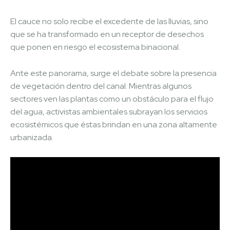
El cauce no solo recibe el excedente de las lluvias, sino
que se ha transformado en un receptor de desechos
que ponen en riesgo el ecosistema binacional.
Ante este panorama, surge el debate sobre la presencia
de vegetación dentro del canal. Mientras algunos
sectores ven las plantas como un obstáculo para el flujo
del agua, activistas ambientales subrayan los servicios
ecosistémicos que éstas brindan en una zona altamente
urbanizada.