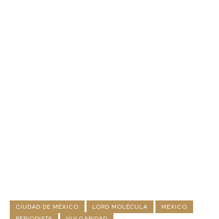
CIUDAD DE MÉXICO
LORD MOLÉCULA
MEXICO
PERIODISTA
VULGARIDAD