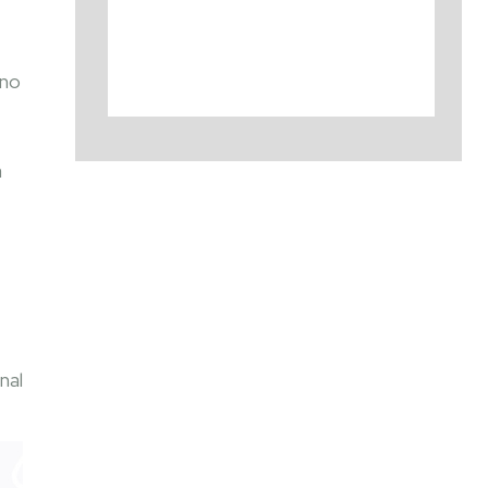
rno
a
nal