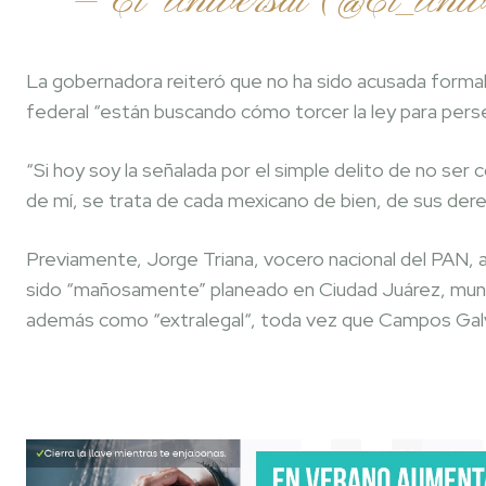
— El Universal (@El_Uni
La gobernadora reiteró que no ha sido acusada form
federal “están buscando cómo torcer la ley para pers
“Si hoy soy la señalada por el simple delito de no ser 
de mí, se trata de cada mexicano de bien, de sus dere
Previamente, Jorge Triana, vocero nacional del PAN, 
sido “mañosamente” planeado en Ciudad Juárez, munic
además como “extralegal“, toda vez que Campos Galv