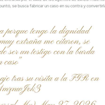
puntó, se busca fabricar un caso en su contra y convertirl
a porque tengo la dignidad
uy extraña me citaron, se
de ser un testigo con la burda
 caso”
e tras su visita a la FGR en
m/s1mznwJok3