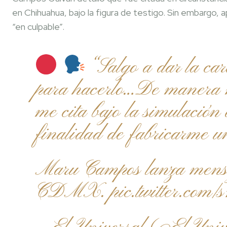
en Chihuahua, bajo la figura de testigo. Sin embargo, a
“en culpable”.
“Salgo a dar la car
para hacerlo…De manera m
me cita bajo la simulación 
finalidad de fabricarme un
Maru Campos lanza mensaj
CDMX.
pic.twitter.co