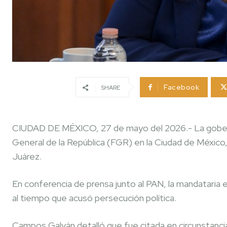
Facebook
SHARE
CIUDAD DE MÉXICO, 27 de mayo del 2026.- La goberna
General de la República (FGR) en la Ciudad de México,
Juárez.
En conferencia de prensa junto al PAN, la mandataria es
al tiempo que acusó persecución política.
Campos Galván detalló que fue citada en circunstanci