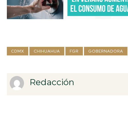
CDMX
CHIHUAHUA
FGR
GOBERNADORA
Redacción