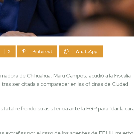
X
Pinterest
WhatsApp
dora de Chihuahua, Maru Campos, acudió a la Fiscalía
 tras ser citada a comparecer en las oficinas de Ciudad
tatal refrendó su asistencia ante la FGR para “dar la cara
as extrañas por el caso de los agentes de EE.UU. muerto