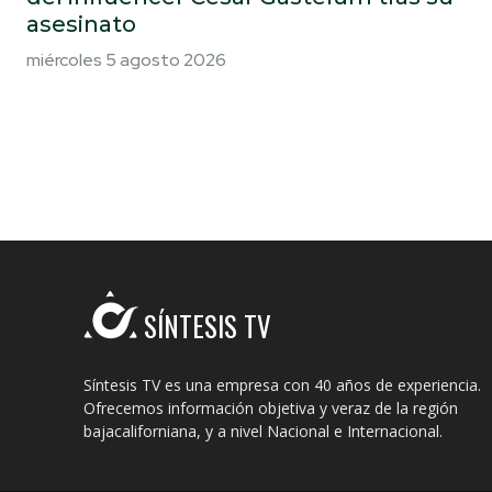
asesinato
miércoles 5 agosto 2026
SÍNTESIS TV
Síntesis TV es una empresa con 40 años de experiencia.
Ofrecemos información objetiva y veraz de la región
bajacaliforniana, y a nivel Nacional e Internacional.