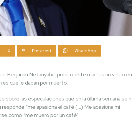
X
Pinterest
WhatsApp
aelí, Benjamín Netanyahu, publicó este martes un video en
aníes que le daban por muerto.
te sobre las especulaciones que en la última semana se h
u responde “me apasiona el café (…) Me apasiona mi
irse como “me muero por un café”.