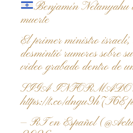
Benjamín Netanyahu de
muerte
El primer ministro israel
desmintió rumores sobre s
video grabado dentro de un
SIGA INFORMADO 
https://t.co/dngu9h7T6E
p
— RT en Español (@Ac