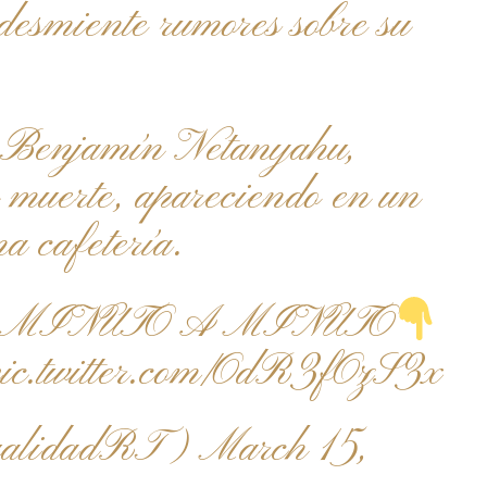
smiente rumores sobre su
í, Benjamín Netanyahu,
u muerte, apareciendo en un
a cafetería.
MINUTO A MINUTO
ic.twitter.com/OdR3fOzS3x
tualidadRT)
March 15,