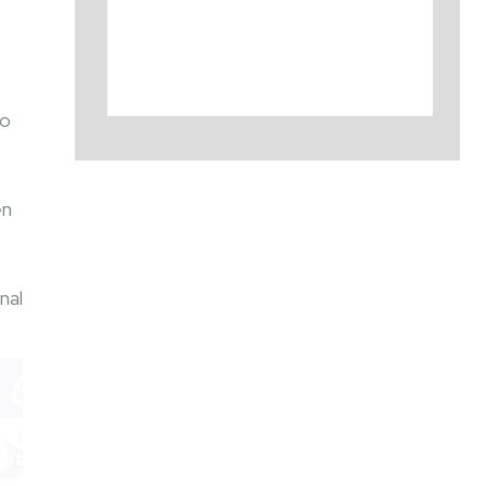
to
en
nal