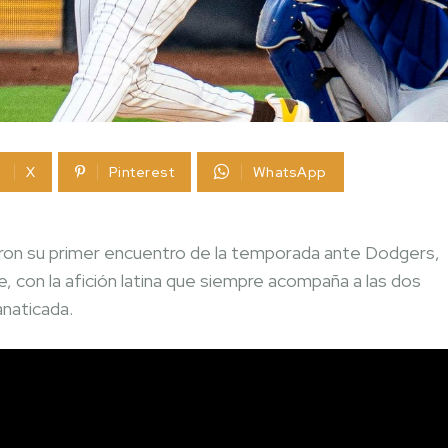
X
Pinterest
WhatsApp
eron su primer encuentro de la temporada ante Dodgers,
e, con la afición latina que siempre acompaña a las dos
anaticada.