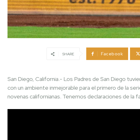
Facebook
SHARE
San Diego, California.- Los Padres de San Diego tuvi
con un ambiente inmejorable para el primero de la seri
novenas californianas. Tenemos declaraciones de la f