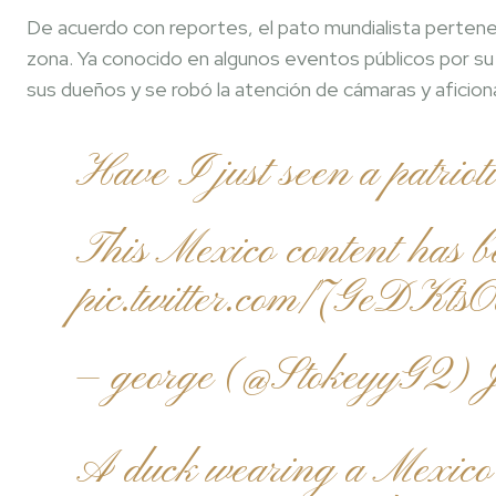
De acuerdo con reportes, el pato mundialista pertenec
zona. Ya conocido en algunos eventos públicos por su pe
sus dueños y se robó la atención de cámaras y aficion
Have I just seen a patri
This Mexico content has 
pic.twitter.com/7GeDKts
— george (@StokeyyG2)
A duck wearing a Mexico