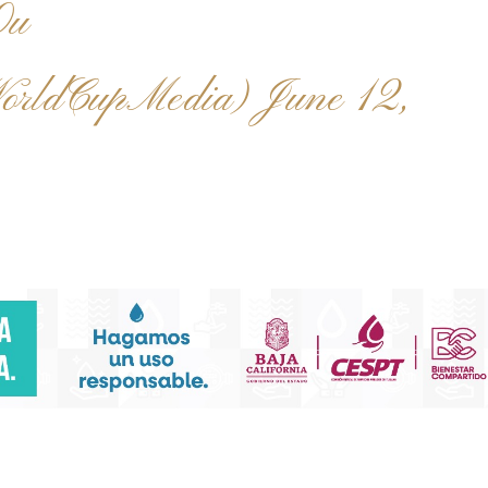
0u
orldCupMedia)
June 12,