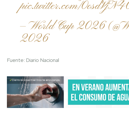
pic.twitter.com/0osdVjN4
— World Cup 2026 (@W
2026
Fuente: Diario Nacional