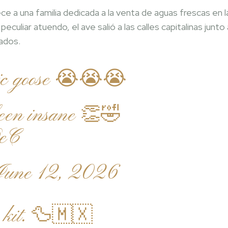
e a una familia dedicada a la venta de aguas frescas en l
culiar atuendo, el ave salió a las calles capitalinas junto 
ados.
otic goose 😭😭😭
been insane 👏🤣
OeC
June 12, 2026
 kit. 🦆🇲🇽