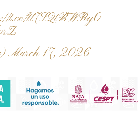
ps://t.co/U7SQtBWRy0
bvrZ
v)
March 17, 2026