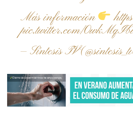
Más información
htt
pic.twitter.com/0wkMqI
— Síntesis TV (@sintesis_t