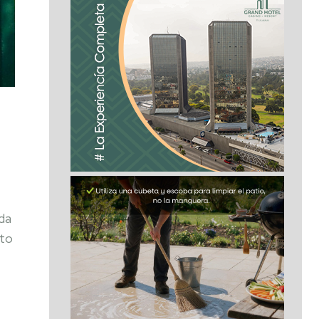
ada
nto