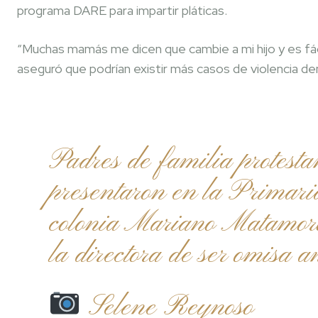
programa DARE para impartir pláticas.
“Muchas mamás me dicen que cambie a mi hijo y es fácil
aseguró que podrían existir más casos de violencia den
Padres de familia protesta
presentaron en la Primar
colonia Mariano Matamoro
la directora de ser omisa an
Selene Reynoso