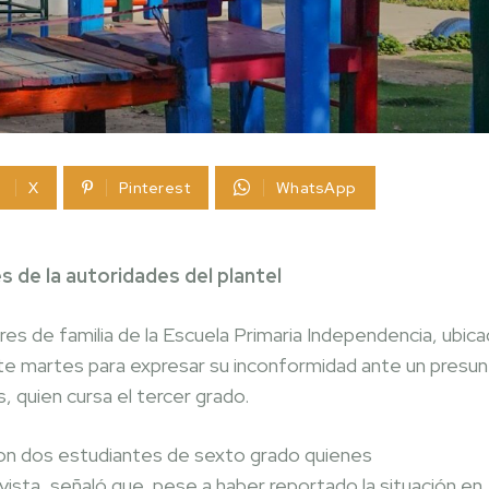
X
Pinterest
WhatsApp
 de la autoridades del plantel
es de familia de la Escuela Primaria Independencia, ubic
te martes para expresar su inconformidad ante un presu
, quien cursa el tercer grado.
son dos estudiantes de sexto grado quienes
ista, señaló que, pese a haber reportado la situación en