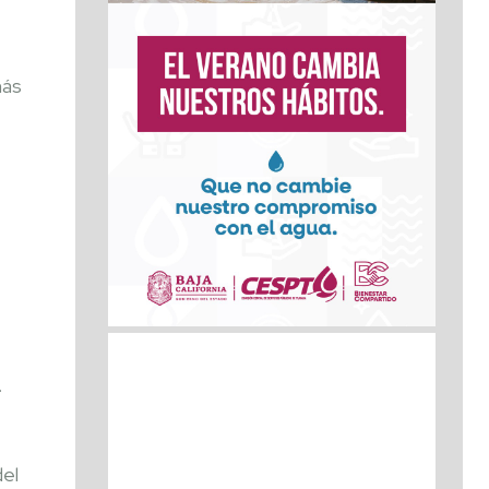
más
.
del