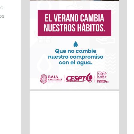
to
os