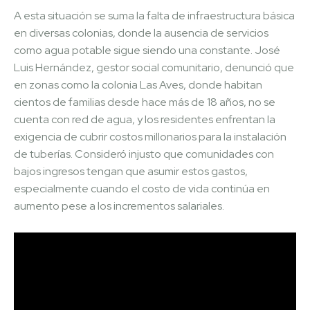
A esta situación se suma la falta de infraestructura básica
en diversas colonias, donde la ausencia de servicios
como agua potable sigue siendo una constante. José
Luis Hernández, gestor social comunitario, denunció que
en zonas como la colonia Las Aves, donde habitan
cientos de familias desde hace más de 18 años, no se
cuenta con red de agua, y los residentes enfrentan la
exigencia de cubrir costos millonarios para la instalación
de tuberías. Consideró injusto que comunidades con
bajos ingresos tengan que asumir estos gastos,
especialmente cuando el costo de vida continúa en
aumento pese a los incrementos salariales.