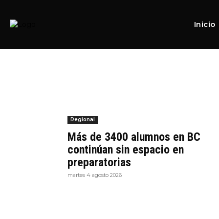
Home
Tags
Alumnos
Tag:
Alumnos
Inicio
Regional
Más de 3400 alumnos en BC
continúan sin espacio en
preparatorias
martes 4 agosto 2026