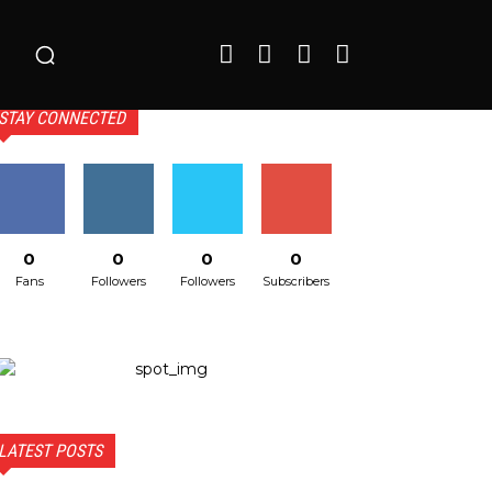
o
STAY CONNECTED
0
0
0
0
Fans
Followers
Followers
Subscribers
LATEST POSTS