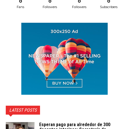
0
0
0
0
Fans
Followers
Followers
Subscribers
LATEST POSTS
Esperan pago para alrededor de 300