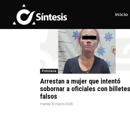
Home
Tags
Billetes falsos
Tag:
Billetes falsos
Inicio
Policiaca
Arrestan a mujer que intentó
sobornar a oficiales con billete
falsos
martes 10 marzo 2026