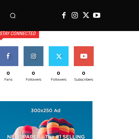
o
STAY CONNECTED
0
0
0
0
Fans
Followers
Followers
Subscribers