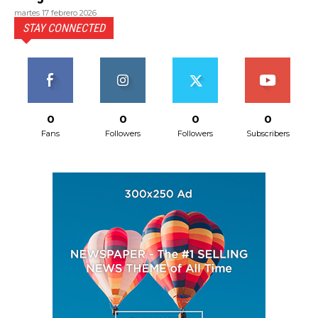
martes 17 febrero 2026
STAY CONNECTED
0
0
0
0
Fans
Followers
Followers
Subscribers