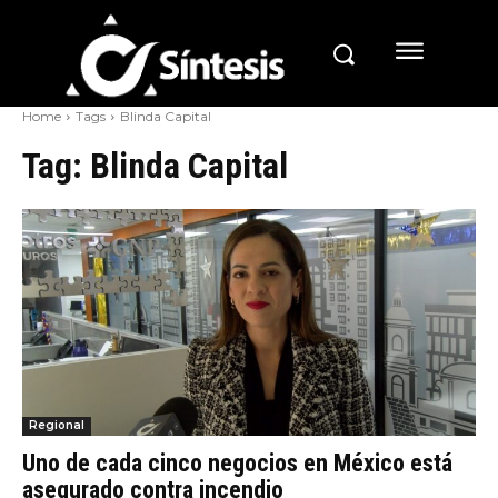
Home
Tags
Blinda Capital
Tag:
Blinda Capital
Regional
Uno de cada cinco negocios en México está
asegurado contra incendio