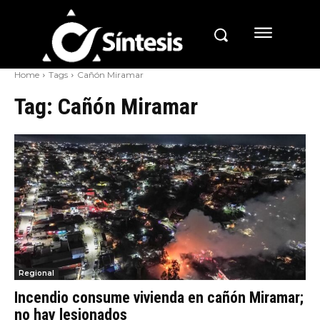
Home
Tags
Cañón Miramar
Tag:
Cañón Miramar
Regional
Incendio consume vivienda en cañón Miramar;
no hay lesionados