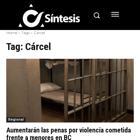
Home
Tags
Cárcel
Tag:
Cárcel
Regional
Aumentarán las penas por violencia cometida
frente a menores en BC