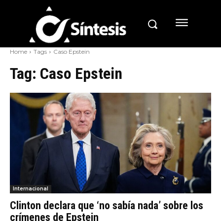
Home
Tags
Caso Epstein
Tag:
Caso Epstein
Internacional
Clinton declara que ‘no sabía nada’ sobre los
crímenes de Epstein