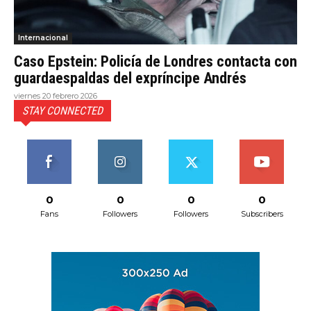
Internacional
Caso Epstein: Policía de Londres contacta con
guardaespaldas del expríncipe Andrés
viernes 20 febrero 2026
STAY CONNECTED
0
0
0
0
Fans
Followers
Followers
Subscribers