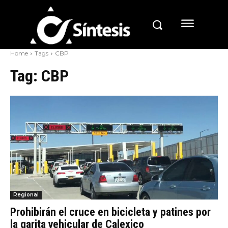
Home
Tags
CBP
Tag:
CBP
Regional
Prohibirán el cruce en bicicleta y patines por
la garita vehicular de Calexico