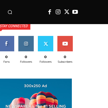
o
STAY CONNECTED
0
0
0
0
Fans
Followers
Followers
Subscribers