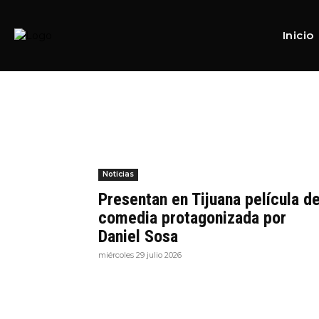
Home
Tags
Cine
Tag:
Cine
Inicio
Noticias
Presentan en Tijuana película d
comedia protagonizada por
Daniel Sosa
miércoles 29 julio 2026