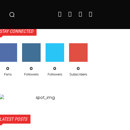
o
STAY CONNECTED
0
0
0
0
Fans
Followers
Followers
Subscribers
LATEST POSTS