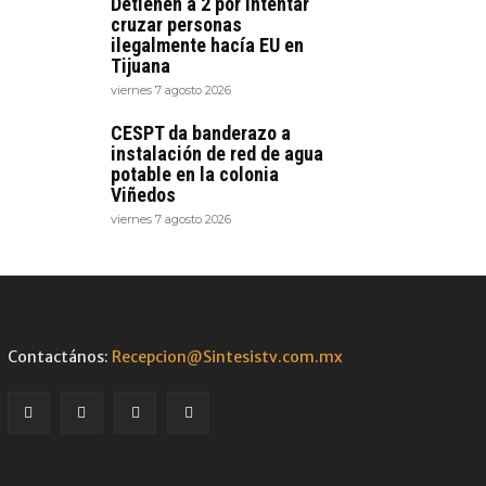
Detienen a 2 por intentar
cruzar personas
ilegalmente hacía EU en
Tijuana
viernes 7 agosto 2026
CESPT da banderazo a
instalación de red de agua
potable en la colonia
Viñedos
viernes 7 agosto 2026
Contactános:
Recepcion@Sintesistv.com.mx