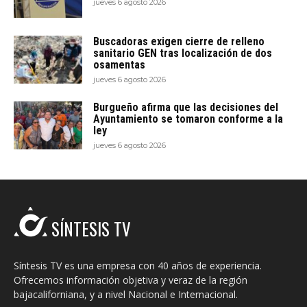
jueves 6 agosto 2026
Buscadoras exigen cierre de relleno
sanitario GEN tras localización de dos
osamentas
jueves 6 agosto 2026
Burgueño afirma que las decisiones del
Ayuntamiento se tomaron conforme a la
ley
jueves 6 agosto 2026
SÍNTESIS TV
Síntesis TV es una empresa con 40 años de experiencia.
Ofrecemos información objetiva y veraz de la región
bajacaliforniana, y a nivel Nacional e Internacional.