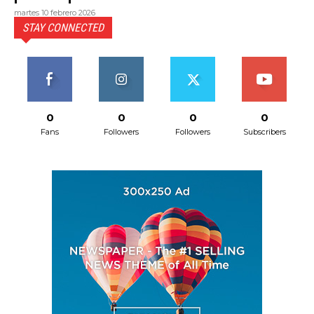
martes 10 febrero 2026
STAY CONNECTED
0
0
0
0
Fans
Followers
Followers
Subscribers