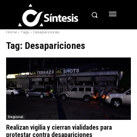
Home
Tags
Desapariciones
Tag:
Desapariciones
Regional
Realizan vigilia y cierran vialidades para
protestar contra desapariciones