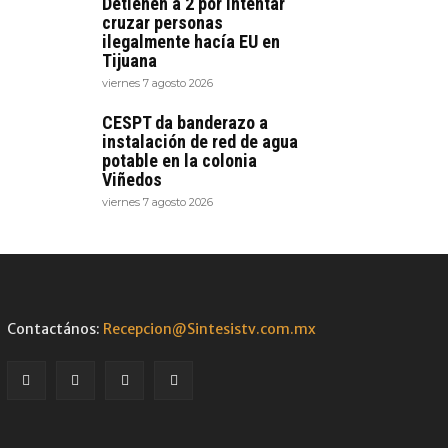
Detienen a 2 por intentar
cruzar personas
ilegalmente hacía EU en
Tijuana
viernes 7 agosto 2026
CESPT da banderazo a
instalación de red de agua
potable en la colonia
Viñedos
viernes 7 agosto 2026
Contactános:
Recepcion@Sintesistv.com.mx