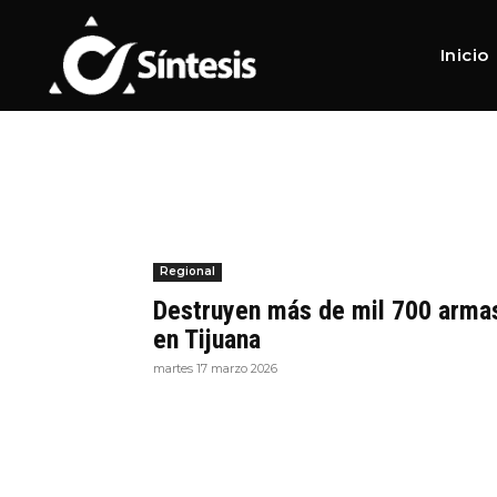
Home
Tags
Destrucción
Tag:
Destrucción
Inicio
Regional
Destruyen más de mil 700 arma
en Tijuana
martes 17 marzo 2026