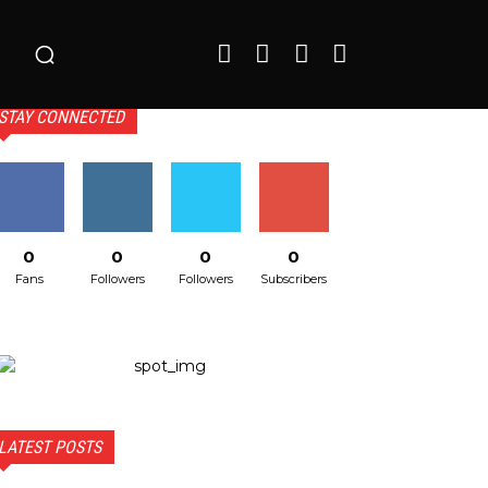
o
STAY CONNECTED
0
0
0
0
Fans
Followers
Followers
Subscribers
LATEST POSTS