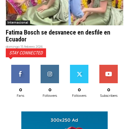
Internacional
Fatima Bosch se desvanece en desfile en
Ecuador
domingo 15 febrero 2026
STAY CONNECTED
0
0
0
0
Fans
Followers
Followers
Subscribers