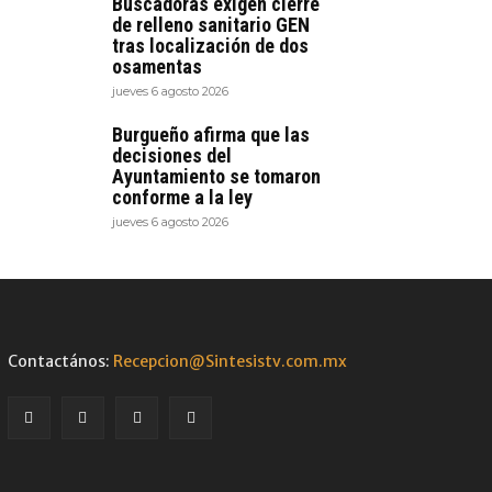
Buscadoras exigen cierre
de relleno sanitario GEN
tras localización de dos
osamentas
jueves 6 agosto 2026
Burgueño afirma que las
decisiones del
Ayuntamiento se tomaron
conforme a la ley
jueves 6 agosto 2026
Contactános:
Recepcion@Sintesistv.com.mx