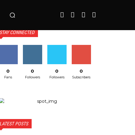
o
STAY CONNECTED
0
0
0
0
Fans
Followers
Followers
Subscribers
LATEST POSTS