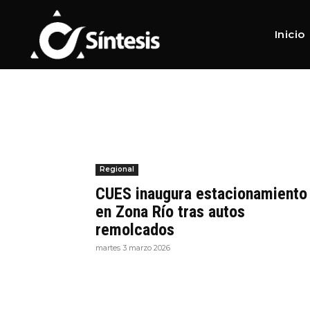
Home
Tags
Estacionamiento
Tag:
Estacionamiento
Inicio
Regional
CUES inaugura estacionamiento
en Zona Río tras autos
remolcados
martes 3 marzo 2026