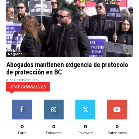
Regional
Abogados mantienen exigencia de protocolo
de protección en BC
lunes 9 febrero 2026
STAY CONNECTED
0
0
0
0
Fans
Followers
Followers
Subscribers