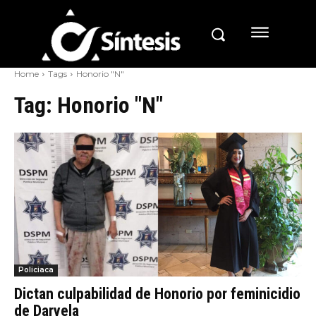
Home
Tags
Honorio "N"
Tag:
Honorio "N"
Policiaca
Dictan culpabilidad de Honorio por feminicidio
de Daryela