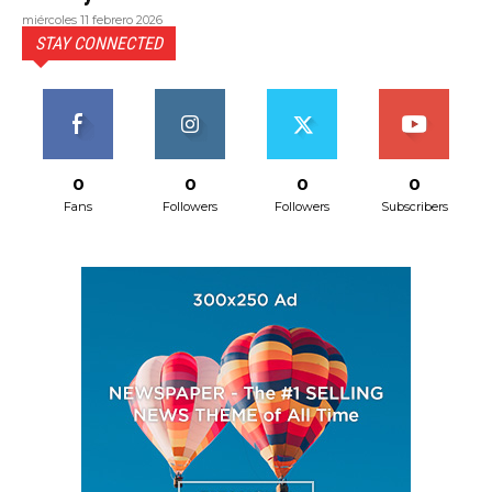
miércoles 11 febrero 2026
STAY CONNECTED
0
0
0
0
Fans
Followers
Followers
Subscribers