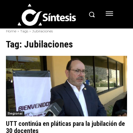
Home
Tags
Jubilaciones
Tag:
Jubilaciones
Regional
UTT continúa en pláticas para la jubilación de
30 docentes