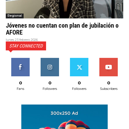
Regional
Jóvenes no cuentan con plan de jubilación o
AFORE
lunes 23 febrero 2026
STAY CONNECTED
0
0
0
0
Fans
Followers
Followers
Subscribers