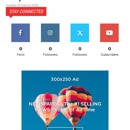
martes 10 marzo 2026
STAY CONNECTED
0
0
0
0
Fans
Followers
Followers
Subscribers