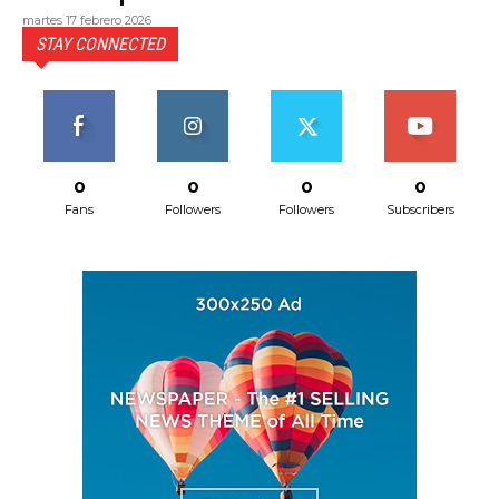
martes 17 febrero 2026
STAY CONNECTED
0
0
0
0
Fans
Followers
Followers
Subscribers