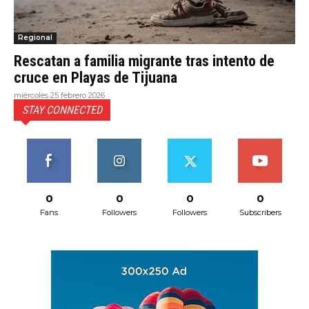
Regional
Rescatan a familia migrante tras intento de
cruce en Playas de Tijuana
miércoles 25 febrero 2026
STAY CONNECTED
0
0
0
0
Fans
Followers
Followers
Subscribers