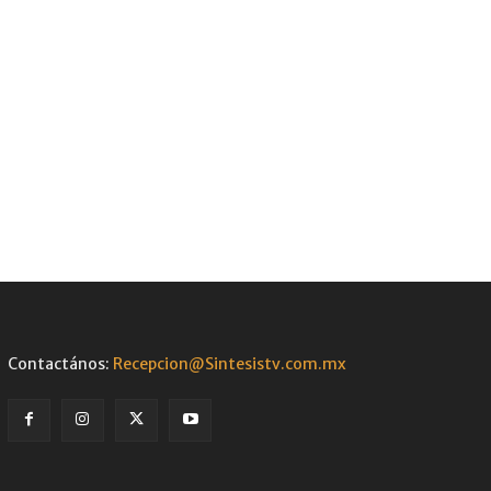
Contactános:
Recepcion@Sintesistv.com.mx