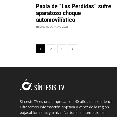
Paola de “Las Perdidas” sufre
aparatoso choque
automovilístico
miércoles 20 mayo 2026
1
2
3
SÍNTESIS TV
Síntesis TV es una empresa con 40 años de experiencia.
Ofrecemos información objetiva y veraz de la región
bajacaliforniana, y a nivel Nacional e Internacional.