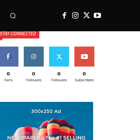
o
STAY CONNECTED
0
0
0
0
Fans
Followers
Followers
Subscribers