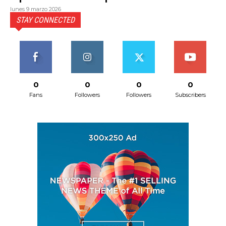
lunes 9 marzo 2026
STAY CONNECTED
0
0
0
0
Fans
Followers
Followers
Subscribers