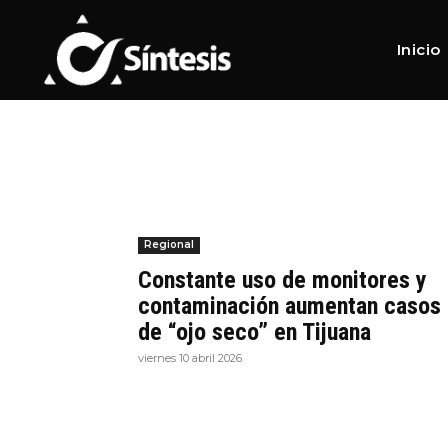
Home
Tags
Ojo Seco
Tag:
Ojo Seco
Inicio
Regional
Constante uso de monitores y
contaminación aumentan casos
de “ojo seco” en Tijuana
viernes 10 abril 2026