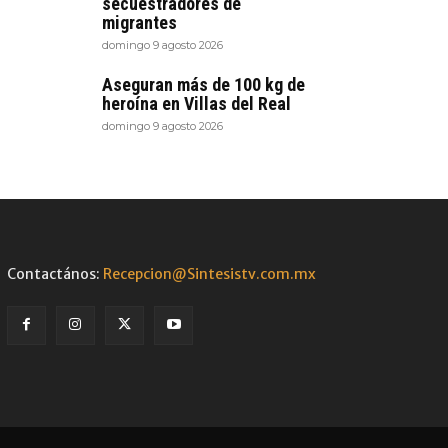
secuestradores de
migrantes
domingo 9 agosto 2026
Aseguran más de 100 kg de
heroína en Villas del Real
domingo 9 agosto 2026
Contactános:
Recepcion@Sintesistv.com.mx