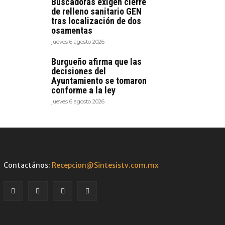
Buscadoras exigen cierre
de relleno sanitario GEN
tras localización de dos
osamentas
jueves 6 agosto 2026
Burgueño afirma que las
decisiones del
Ayuntamiento se tomaron
conforme a la ley
jueves 6 agosto 2026
Contactános:
Recepcion@Sintesistv.com.mx