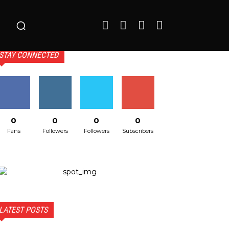
o
STAY CONNECTED
0
0
0
0
Fans
Followers
Followers
Subscribers
LATEST POSTS