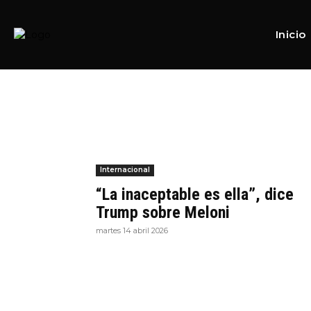
Home
Tags
Papa León XIV
Tag:
Papa León XIV
Inicio
Internacional
“La inaceptable es ella”, dice
Trump sobre Meloni
martes 14 abril 2026