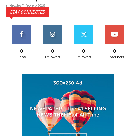
miércoles 11 febrero 2026
STAY CONNECTED
0
0
0
0
Fans
Followers
Followers
Subscribers